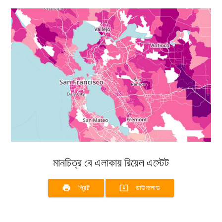
মানচিত্র বে এলাকায় রিয়েল এস্টেট
print
system_update_alt
প্রিন্ট
ডাউনলোড